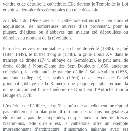
vendre et de détruire la cathédrale. Elle devient le Temple de la Loi
et voit se dérouler des cérémonies du culte décadaire.
Au début du 19ème siècle, la cathédrale est enrichie, par dons et
acquisitions, de nombreuses œuvres d’art provenant, pour la
plupart, d’églises ou d’abbayes qui avaient été dépouillées ou
démolies au moment de la révolution.
Parmi les œuvres remarquables : la chaire de vérité (1848), le jubé
(1844-1849), le buffet d’orgue (1848), la grille Louis XV dans le
transept de droite (1744, abbaye de Gembloux), le petit autel de
droite dédié à Notre-Dame des Sept Douleurs (1650, ancienne
collégiale), le petit autel de gauche dédié à Saint-Aubain (1655,
ancienne collégiale), les stalles (1766) et au revers de l’autel
principal (abbaye de la Ramée), une plaque-épitaphe fermant la
niche qui contient l’urne funéraire de Don Juan d’Autriche, mort à
Bouge en 1578.
L’extérieur de l’édifice, tel qu’il se présente actuellement, ne répond
pas entièrement au plan primitif qui pour des raisons budgétaires a
été réduit : pas de campaniles, cinq statues au lieu de treize.
Néanmoins, telle qu’elle est, la cathédrale offre un exemple
impressionnant d’architecture d’inspiration italienne avec ses